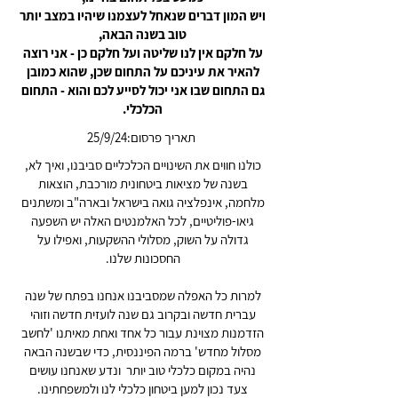
ויש המון דברים שנאחל לעצמנו שיהיו במצב יותר
טוב בשנה הבאה,
על חלקם אין לנו שליטה ועל חלקם כן - אני רוצה
להאיר את עיניכם על התחום שכן, שהוא כמובן
גם התחום שבו אני יכול לסייע לכם והוא - התחום
הכלכלי.
תאריך פרסום:25/9/24
כולנו חווים את השינויים הכלכליים סביבנו, ואיך לא,
בשנה של מציאות ביטחונית מורכבת, הוצאות
מלחמה, אינפלציה גואה בישראל ובארה"ב ומשתנים
גיאו-פוליטיים, לכל האלמנטים האלה יש השפעה
גדולה על השוק, מסלולי ההשקעות, ואפילו על
החסכונות שלנו.
למרות כל האפלה שמסביבנו אנחנו בפתח של שנה
עברית חדשה ובקרוב גם שנה לועזית חדשה וזוהי
הזדמנות מצוינת עבור כל אחד ואחת מאיתנו 'לחשב
מסלול מחדש' ברמה הפיננסית, כדי שבשנה הבאה
נהיה במקום כלכלי טוב יותר ונדע שאנחנו עושים
צעד נכון למען ביטחון כלכלי לנו ולמשפחתינו.