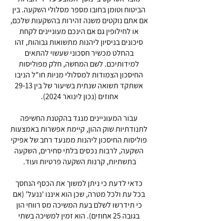
הביטוח וטומן בחובו מספר מסלולי השקעה. בין
אם אתם נוקטים משנה זהירות בהשקעות שלכם,
או לחילופין גם אם הינכם מעוניינים לקחת
סיכונים בניסיון ליהנות מתשואות גבוהות, זהו
בהחלט מכשיר חסכוני שעשוי להתאים
למידותיכם. לשם המחשה, חלק מפוליסות
החיסכון הצמודות למסלולי מניות חו"ל הניבו
אשתקד תשואה שנתית בשיעור של בין 29-13
אחוזים (נכון לינואר 2024).
עבור המעוניינים מנגד בהקטנת החשיפה
לתנודתיות שוק ההון, קיימת אפשרות באמצעות
פוליסות החיסכון ליהנות ממנעד רחב של אפיקי
השקעה, לרבות נכסים בלתי סחירים, השקעה
בתשתיות, קרנות השקעה פרטיות ועוד.
כדאי לדעת כי ניתן למשוך את הכסף הנחסך
בכל עת ולכל מטרה, שכן הוא איננו 'ננעל' (אם
כי תידרשו לשלם בעת המשיכה מס רווחי הון
בגובה 25 אחוזים). הוא זמין למשיכה בשתי