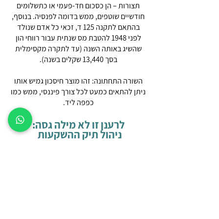
תצורות – הן כסכום חד-פעמי או כתשלומים
חודשיים שוטפים, ממש בדומה לפנסיה. בנוסף,
בהתאם לתקנה 125 ד, זכאי כל אדם שנולד
לפני 1948 להטבת מס שנתית עבור רווחי הון
שהשיג באותה השנה (עד לתקרה מקסימלית
בסך 13,440 שקלים בשנה).
השורה התחתונה: זהו מוצר חיסכון גמיש אותו
ניתן להתאים כמעט לכל צורך פיננסי, ממש כמו
כפפה ליד.
לרענן זו לא מילה גסה:
ניהול תיק ההשקעות
בחינת תמהיל החיסכון וההשקעות של הכספים
שלכם הוא איננו מותרות. חשוב להימצא במעקב
אחר הכספים שלכם, תוך התאמת הצרכים
למציאות הדינאמית, במיוחד בתקופה מאתגרת
של מלחמה ושווקים גלובאליים לוטים בערפל,
לרבות מגמת אינפלציה עולה, ריביות גבוהות