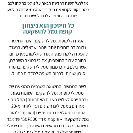
אז לרגל השנה החדשה הבאה עלינו לטובה קחו לכם
כמה דקות לקרוא את המדריך שהכנתי עבורכם למען
שנה טובה ומניבה לכם ולמשפחתכם.
כל חיסכון הוא ניצחון:
קופת גמל להשקעה
הפקדה לקופת גמל להשקעה הינה החלטה
נבונה בה בוחרים יותר ויותר ישראלים. בניגוד
להפקדה לקרן פנסיה או השתלמות, אין מדובר
בחובה עבור החוסכים, אם כי במוצר משתלם,
אשר גילם בתוכו מגוון מסלולי השקעה ברמות
סיכון שונות, לרבות חשיפה למדדים בחו"ל.
לשם המחשה, התשואה השנתית ממוצעת של
מסלולי קופות גמל להשקעה השונות נעות
(בהתייחס לשלוש השנים האחרונות) החל מכ-7
אחוזים במסלולים השונים ועד ליותר מ-20
אחוזים במסלולים המנייתיים (ראו ערך: 'מור
גמל להשקעה' – עוקבת מדד S&P500' שהניבה
תשואה מצטברת מראשית השנה ועד חודש יולי
בשיעור של 20.42 אחוזים לשנת 2024).