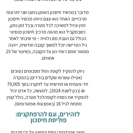
מדובר במכשיר חיסכון הטומן בחובו שני יתרונות
מרכזיים: האחד הוא עצם היותו מכשיר חיסכון
זמין ונזיל למשיכה לכל מטרה ובכל זמן נתון,
כשבמקביל הוא מהווה מרכיב חיסכון פנסיוני
הכולל גם הטבת מס נלווית – מי שיבחר לאחר
גיל הפרישה יוכל למשוך קצבה חודשית, ייהנה
מפטור ממס רווחי הון על הקצבה, בשיעור של 25
אחוזים.
ניתן להפקיד לקופה החל מסכומים נמוכים
(אפילו עשרות שקלים בודדים) בהפקדה
חד-פעמית או חודשית עד לתקרה בסך 79,005
₪ (נכון לשנת 2024). למעשה, כל אדם יכול
להפקיד את כספיו לקופהלכל מטרה, כולל קטין
מתחת לגיל 18 (באמצעות אפוטרופוס).
לזהירים, וגם להרפתקנים:
פוליסת חיסכון
מוצר אטרקטיבי נוסף המוצע על ידי חברות