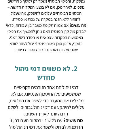
נפסקות, והכיסוי הביטוחי נשמר רק למשך 5 חודשים
נוספים. לאחר מכן, אם לא בוצעו הפקדות חדשות –
הכיסויים הביטוחיים עלולים להיפסק, מה שעלול
להותיר ללא הגנה במקרה של נכות או פטירה.
מה עושים?
אם צפויה תקופת מעבר בין עבודות, כדאי
לבדוק מול קרן הפנסיה האם ניתן להמשיך את הכיסוי
באמצעות הפקדות עצמאיות או הסדר ריסק זמני.
בנוסף, עדכון סוכן ביטוח פנסיוני יכול לעזור לוודא
שההמשכיות נשמרת בצורה הטובה ביותר.
2. לא משווים דמי ניהול
מחדש
דמי ניהול הם אחד הגורמים הקריטיים
שמשפיעים על החיסכון הפנסיוני. אם לא
מנצלים את המעבר כדי לשפר את התנאים,
עלולים להיתקע עם דמי ניהול גבוהים ולשלם
הרבה יותר לאורך השנים.
מה עושים?
עם כל שינוי במקום העבודה, זו
הזדמנות לבדוק ולשפר את דמי הניהול מול